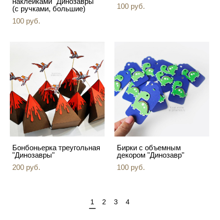
наклейками "Динозавры"
100 pуб.
(с ручками, большие)
100 pуб.
Бонбоньерка треугольная
Бирки с объемным
"Динозавры"
декором "Динозавр"
200 pуб.
100 pуб.
1
2
3
4