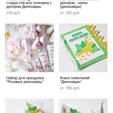
сладостей или попкорна с
декором - шипы
декором Динозавры
(динозавры)
150 pуб.
от 200 pуб.
Набор для праздника
Книга пожеланий
"Розовые динозавры"
"Динозавры"
от 900 pуб.