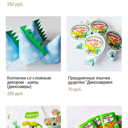
250 pуб.
Колпачки со сложным
Праздничные язычки
декором - шипы
дуделки "Динозаврики
(динозавры)
70 pуб.
200 pуб.