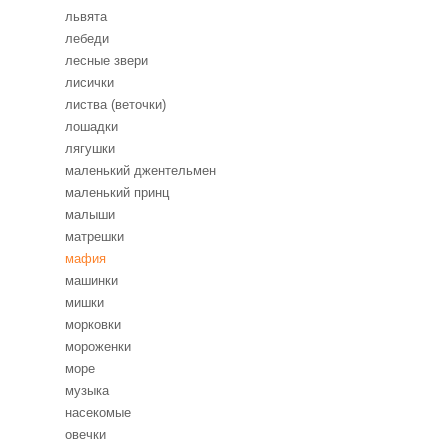
львята
лебеди
лесные звери
лисички
листва (веточки)
лошадки
лягушки
маленький джентельмен
маленький принц
малыши
матрешки
мафия
машинки
мишки
морковки
мороженки
море
музыка
насекомые
овечки