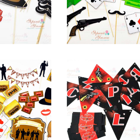
т 25 pуб.
от 25 pуб.
аздника "Гангстеры"
Набор для праздника "Мафи