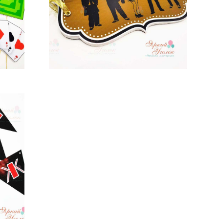
от 850 pуб.
я"