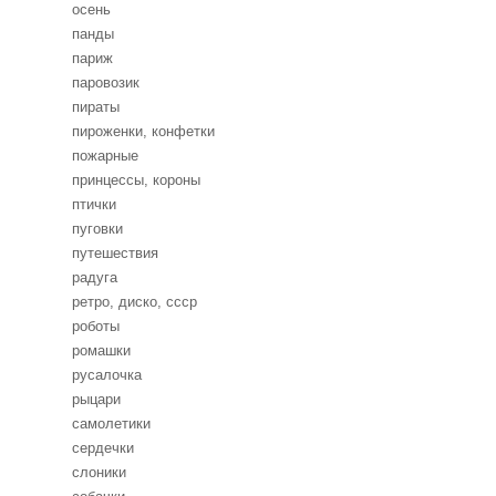
осень
панды
париж
паровозик
пираты
пироженки, конфетки
пожарные
принцессы, короны
птички
пуговки
путешествия
радуга
ретро, диско, ссср
роботы
ромашки
русалочка
рыцари
самолетики
сердечки
слоники