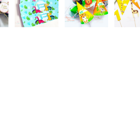
яркими
"Животн
ми
с
динозаврикам
ассорти
животными
и
из отде
элемен
100 pуб.
35 pуб.
150 p