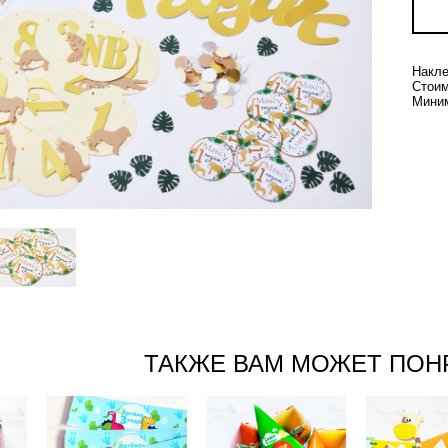
Накле
Стоим
Миним
ТАКЖЕ ВАМ МОЖЕТ ПОН
Наклейки на
Топп
Колпачки с
бутылочки с
МАК
напечатанны