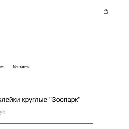
ить
ить
Контакты
Контакты
клейки круглые "Зоопарк"
уб.