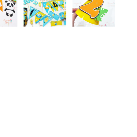
ые" в
праздника
"Зоопарк"
менте
желто-
льных
бирюзовый
200 pуб.
тов
"Животные"
уб.