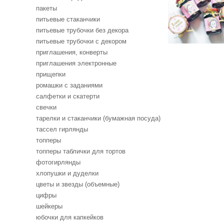
бабочками
пакеты
для баночек 
вареньем
питьевые стаканчики
питьевые трубочки без декора
60 pуб.
питьевые трубочки с декором
приглашения, конверты
приглашения электронные
прищепки
ромашки с заданиями
салфетки и скатерти
свечки
тарелки и стаканчики (бумажная посуда)
тассел гирлянды
топперы
топперы таблички для тортов
фотогирлянды
хлопушки и дуделки
цветы и звезды (объемные)
цифры
шейкеры
юбочки для капкейков