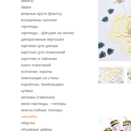
анкеты
бирки
веерные круги (фанты)
волшебные палочки
гирлянды
гирлянды - фигурки на нитках
декоративные вертушки
картинки для декора
карточки для пожеланий
карточки и таблички
книги пожеланий
колпачки, короны
композиции на стены
коробочки, бонбоньерки
кубики
метрика (таблички)
мини гирлянды - топперы
многослойные топперы
наклейки
Набор
обертки
наклеек с
объемные цифры