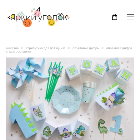
магазин
>
атрибутика для праздника
>
объемные цифры
>
объемная цифра
с декором шипы